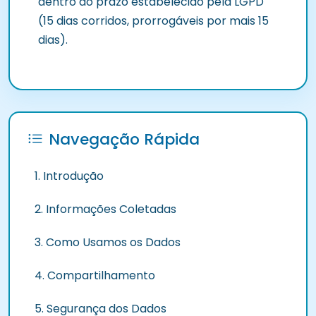
dentro do prazo estabelecido pela LGPD
(15 dias corridos, prorrogáveis por mais 15
dias).
Navegação Rápida
1. Introdução
2. Informações Coletadas
3. Como Usamos os Dados
4. Compartilhamento
5. Segurança dos Dados