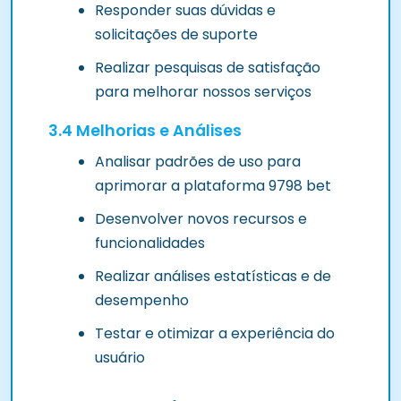
Responder suas dúvidas e
solicitações de suporte
Realizar pesquisas de satisfação
para melhorar nossos serviços
3.4 Melhorias e Análises
Analisar padrões de uso para
aprimorar a plataforma 9798 bet
Desenvolver novos recursos e
funcionalidades
Realizar análises estatísticas e de
desempenho
Testar e otimizar a experiência do
usuário