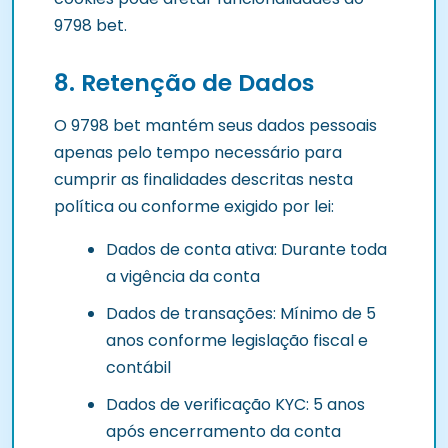
9798 bet.
8. Retenção de Dados
O 9798 bet mantém seus dados pessoais
apenas pelo tempo necessário para
cumprir as finalidades descritas nesta
política ou conforme exigido por lei:
Dados de conta ativa: Durante toda
a vigência da conta
Dados de transações: Mínimo de 5
anos conforme legislação fiscal e
contábil
Dados de verificação KYC: 5 anos
após encerramento da conta