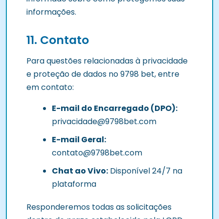
informações.
11. Contato
Para questões relacionadas à privacidade
e proteção de dados no 9798 bet, entre
em contato:
E-mail do Encarregado (DPO):
privacidade@9798bet.com
E-mail Geral:
contato@9798bet.com
Chat ao Vivo:
Disponível 24/7 na
plataforma
Responderemos todas as solicitações