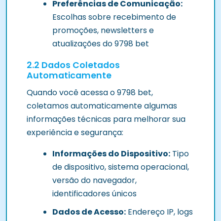
Preferências de Comunicação:
Escolhas sobre recebimento de
promoções, newsletters e
atualizações do 9798 bet
2.2 Dados Coletados
Automaticamente
Quando você acessa o 9798 bet,
coletamos automaticamente algumas
informações técnicas para melhorar sua
experiência e segurança:
Informações do Dispositivo:
Tipo
de dispositivo, sistema operacional,
versão do navegador,
identificadores únicos
Dados de Acesso:
Endereço IP, logs