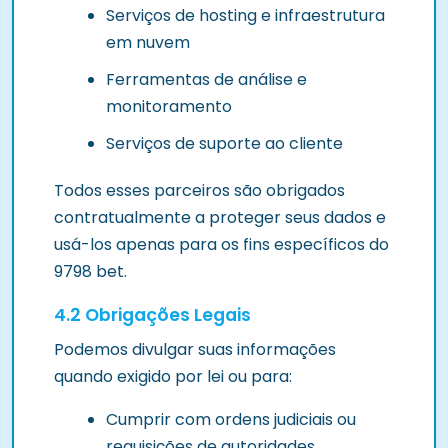
Serviços de hosting e infraestrutura
em nuvem
Ferramentas de análise e
monitoramento
Serviços de suporte ao cliente
Todos esses parceiros são obrigados
contratualmente a proteger seus dados e
usá-los apenas para os fins específicos do
9798 bet.
4.2 Obrigações Legais
Podemos divulgar suas informações
quando exigido por lei ou para:
Cumprir com ordens judiciais ou
requisições de autoridades