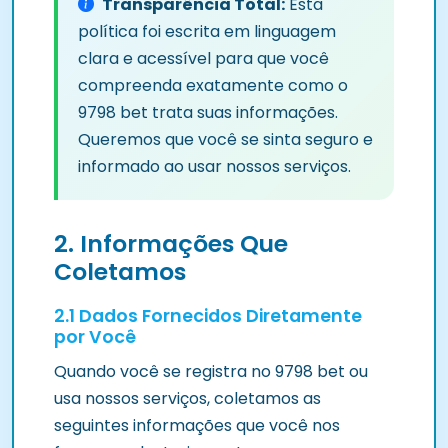
Transparência Total:
Esta
política foi escrita em linguagem
clara e acessível para que você
compreenda exatamente como o
9798 bet trata suas informações.
Queremos que você se sinta seguro e
informado ao usar nossos serviços.
2. Informações Que
Coletamos
2.1 Dados Fornecidos Diretamente
por Você
Quando você se registra no 9798 bet ou
usa nossos serviços, coletamos as
seguintes informações que você nos