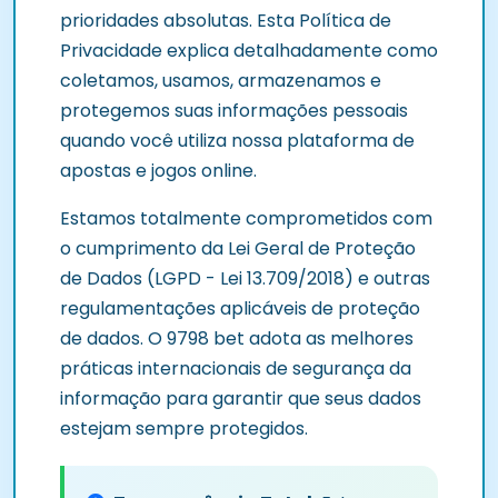
prioridades absolutas. Esta Política de
Privacidade explica detalhadamente como
coletamos, usamos, armazenamos e
protegemos suas informações pessoais
quando você utiliza nossa plataforma de
apostas e jogos online.
Estamos totalmente comprometidos com
o cumprimento da Lei Geral de Proteção
de Dados (LGPD - Lei 13.709/2018) e outras
regulamentações aplicáveis de proteção
de dados. O 9798 bet adota as melhores
práticas internacionais de segurança da
informação para garantir que seus dados
estejam sempre protegidos.