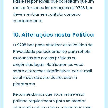
Pais e responsáveis que acreditam que um
menor forneceu informações ao 9798 bet
devem entrar em contato conosco
imediatamente.
10. Alterações nesta Política
O 9798 bet pode atualizar esta Política de
Privacidade periodicamente para refletir
mudanças em nossas práticas ou
exigências legais. Notificaremos você
sobre alterações significativas por e-mail
ou através de aviso destacado na
plataforma.
Recomendamos que você revise esta
política regularmente para se manter
informado sobre como protegemos suas