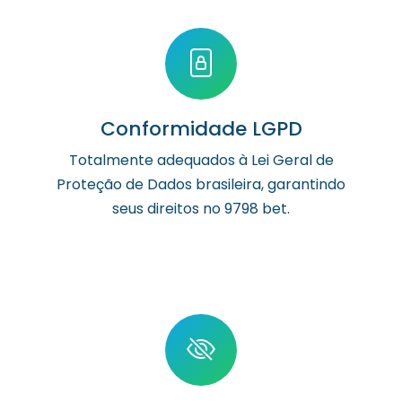
Conformidade LGPD
Totalmente adequados à Lei Geral de
Proteção de Dados brasileira, garantindo
seus direitos no 9798 bet.