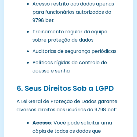
Acesso restrito aos dados apenas
para funcionários autorizados do
9798 bet
Treinamento regular da equipe
sobre proteção de dados
Auditorias de segurança periódicas
Políticas rígidas de controle de
acesso e senha
6. Seus Direitos Sob a LGPD
A Lei Geral de Proteção de Dados garante
diversos direitos aos usuários do 9798 bet:
Acesso:
Você pode solicitar uma
cópia de todos os dados que